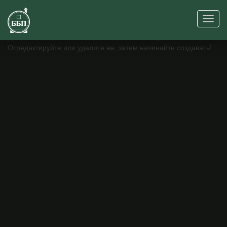
Привет, мир!
Добро пожаловать в WordPress. Это ваша первая запись.
Отредактируйте или удалите ее, затем начинайте создавать!